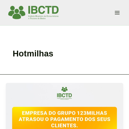
Ir
para
o
conteúdo
Hotmilhas