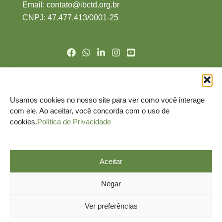
Email:
contato@ibctd.org.br
CNPJ: 47.477.413/0001-2
5
Politíca de Cookie
Politíca de de Privacidade
Usamos cookies no nosso site para ver como você interage
Nomeação do DPO
com ele. Ao aceitar, você concorda com o uso de
Termo de Uso
cookies.
Política de Privacidade
Canal do Titular
Aceitar
Negar
Ver preferências
© Todos os direitos reservados.