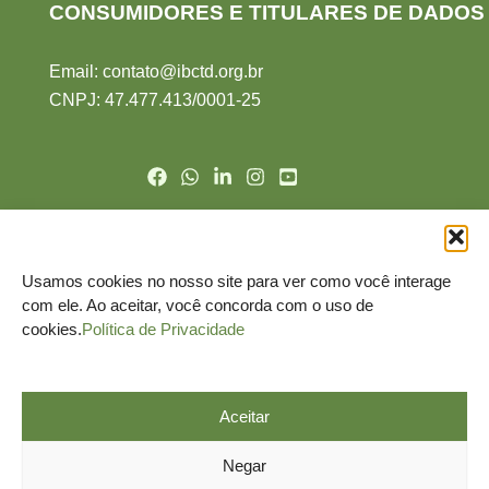
CONSUMIDORES E TITULARES DE DADOS
Email:
contato@ibctd.org.br
CNPJ: 47.477.413/0001-2
5
Politíca de Cookie
Politíca de de Privacidade
Usamos cookies no nosso site para ver como você interage
Nomeação do DPO
com ele. Ao aceitar, você concorda com o uso de
Termo de Uso
cookies.
Política de Privacidade
Canal do Titular
Aceitar
Negar