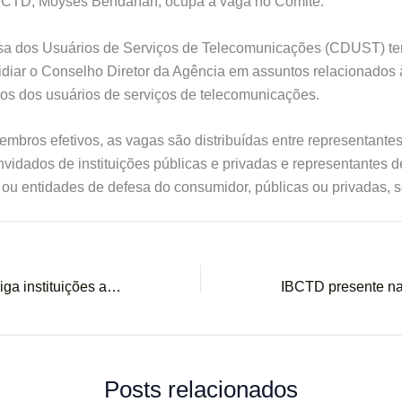
IBCTD, Moysés Bendahan, ocupa a vaga no Comitê.
a dos Usuários de Serviços de Telecomunicações (CDUST) tem
idiar o Conselho Diretor da Agência em assuntos relacionados 
tos dos usuários de serviços de telecomunicações.
bros efetivos, as vagas são distribuídas entre representantes
vidados de instituições públicas e privadas e representantes d
u entidades de defesa do consumidor, públicas ou privadas, se
Banco Central obriga instituições a avisar clientes sobre vazamentos no Pix
Posts relacionados