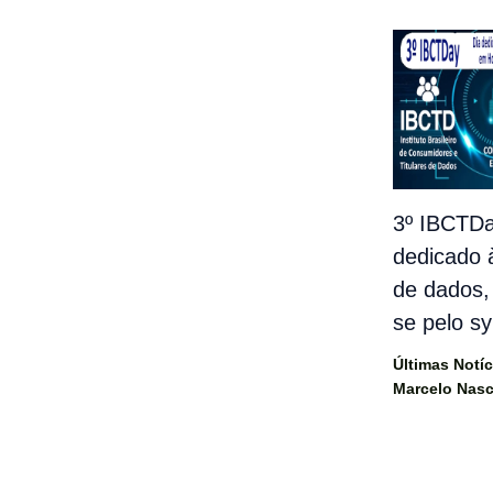
3º IBCTDa
dedicado 
de dados,
se pelo s
Últimas Notíc
Marcelo Nas