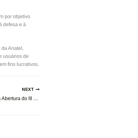
 por objetivo
à defesa e à
 da Anatel,
e usuários de
m fins lucrativos.
NEXT
IBCTD presente na Abertura do III Congresso ACEDECON de Direito do Consumidor