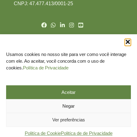
CNPJ: 47.477.413/0001-2
5
Politíca de Cookie
Politíca de de Privacidade
Usamos cookies no nosso site para ver como você interage
Nomeação do DPO
com ele. Ao aceitar, você concorda com o uso de
Termo de Uso
cookies.
Política de Privacidade
Canal do Titular
Aceitar
Negar
Ver preferências
© Todos os direitos reservados.
Politíca de Cookie
Politíca de de Privacidade