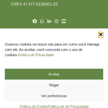
CNPJ: 47.477.413/0001-2
5
Politíca de Cookie
Politíca de de Privacidade
Usamos cookies no nosso site para ver como você interage
Nomeação do DPO
com ele. Ao aceitar, você concorda com o uso de
Termo de Uso
cookies.
Política de Privacidade
Canal do Titular
Aceitar
Negar
Ver preferências
© Todos os direitos reservados.
Politíca de Cookie
Politíca de de Privacidade